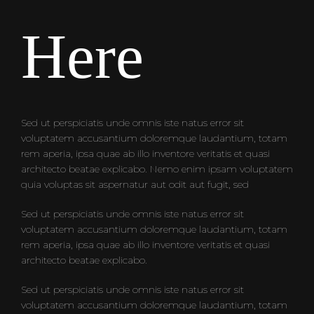
Here
Sed ut perspiciatis unde omnis iste natus error sit
voluptatem accusantium doloremque laudantium, totam
rem aperia, ipsa quae ab illo inventore veritatis et quasi
architecto beatae explicabo. Nemo enim ipsam voluptatem
quia voluptas sit aspernatur aut odit aut fugit, sed
Sed ut perspiciatis unde omnis iste natus error sit
voluptatem accusantium doloremque laudantium, totam
rem aperia, ipsa quae ab illo inventore veritatis et quasi
architecto beatae explicabo.
Sed ut perspiciatis unde omnis iste natus error sit
voluptatem accusantium doloremque laudantium, totam