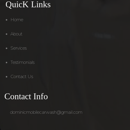
QuicK Links
Home
About
Services
Testimonials
Contact Us
Contact Info
dominicmobilecarwash@gmail.com