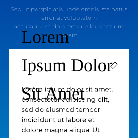
Sed ut perspiciatis unde omnis iste natus
error sit voluptatem
accusantium doloremque laudantium,
Lorem
totam
Ipsum Dolor
Sit Amet
Lorem ipsum dolor sit amet,
consectetur adipiscing elit,
sed do eiusmod tempor
incididunt ut labore et
dolore magna aliqua. Ut